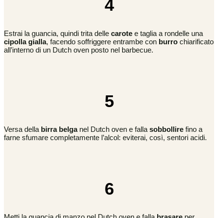
4
Estrai la guancia, quindi trita delle
carote
e taglia a rondelle una
cipolla gialla
, facendo soffriggere entrambe con
burro
chiarificato
all’interno di un Dutch oven posto nel barbecue.
5
Versa della
birra belga
nel Dutch oven e falla
sobbollire
fino a
farne sfumare completamente l’alcol: eviterai, così, sentori acidi.
6
Metti la guancia di manzo nel Dutch oven e falla
brasare
per