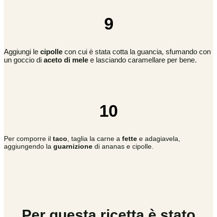
9
Aggiungi le
cipolle
con cui è stata cotta la guancia, sfumando con
un goccio di
aceto di mele
e lasciando caramellare per bene.
10
Per comporre il
taco
, taglia la carne a
fette
e adagiavela,
aggiungendo la
guarnizione
di ananas e cipolle.
Per questa ricetta è stato